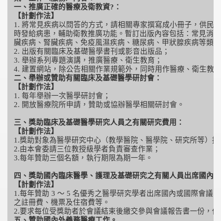
一、推廣正確的醫療及衛教資?：
【計劃作法】
1. 將常見疾病以問答的方式，請相關專家撰寫成小冊子，供民
時發給病患，輔助衛教推廣功能。暫訂出版內容包括：常見消化
臟疾病、腎臟疾病、免疫風濕疾病、糖尿病、甲狀腺疾病等類別
2. 出版有關臨床及基礎醫學書刊或影音出版品；
3. 舉辦系列專題演講，推廣醫療、衛生教育；
4. 建置網站，除公告相關作業規範外，同時用作醫療、衛生教
二、舉辦或贊助有關臨床及基礎醫學研討會：
【計劃作法】
1. 每年舉辦一次醫學研討會；
2. 開放醫療院所申請，贊助或協辦醫學相關研討會。
三、獎助臨床及基礎醫學研究人員之有關研究費用：
【計劃作法】
1.獎助對象為醫學研究中心（教學醫院、醫學院、研究所等）
2.由本會委請三位教授級學者負責審查作業；
3.每年贊助三個名額，執行期限為期一年。
四、獎助國內臨床醫學、護理及基礎研究之有關人員出席國內及
【計劃作法】
1.每年贊助 3 ～ 5 名優秀之醫學研究學者出席國內或國際會
之註冊費、機票及住宿費等。
2.要求每位受獎助者於會議結束後繳交參與會議報告書一份，
五、贊助國內外義務醫療工作。