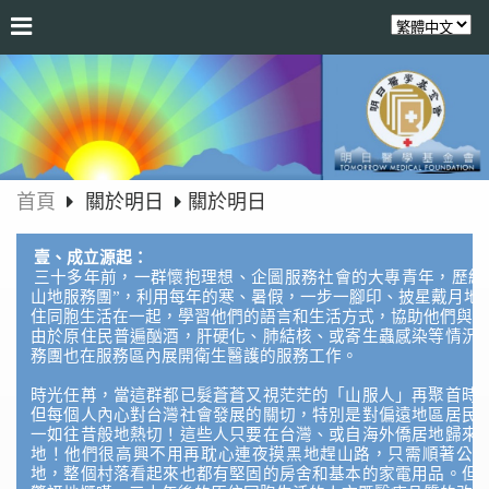
首頁
關於明日
關於明日
壹、成立源起：
三十多年前，一群懷抱理想、企圖服務社會的大專青年，歷經
山地服務團”，利用每年的寒、暑假，一步一腳印、披星戴月地
住同胞生活在一起，學習他們的語言和生活方式，協助他們與普
由於原住民普遍酗酒，肝硬化、肺結核、或寄生蟲感染等情況
務團也在服務區內展開衛生醫護的服務工作。
時光任苒，當這群都已髮蒼蒼又視茫茫的「山服人」再聚首時
但每個人內心對台灣社會發展的關切，特別是對偏遠地區居民
一如往昔般地熱切！這些人只要在台灣、或自海外僑居地歸來
地！他們很高興不用再耽心連夜摸黑地趕山路，只需順著公
地，整個村落看起來也都有堅固的房舍和基本的家電用品。但