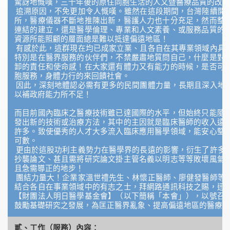
驚訝地慨嘆，三十年後的原住同胞生活的人文暨醫療品質的改善
追溯原因，不免更加令人慨嘆。雖然在這段期間，台灣陸續開
所，醫療儀器不斷地推陳出新，醫護人力也十分充足，然而整
連結的建立，還是醫學倫理、專業和人文素養、或服務品質的
資源所能照顧的層面總是難以抵達偏遠地區！
有感於此，這群現在均已成家立業、且各自在其專業領域內具
特別是在醫界服務的伙伴們，不禁嚴肅地質問自己，什麼是對
卸的責任和使命感！在大家還有體力又有能力的時候，是否可
胞服務，身體力行的來回饋社會。
因此，深刻地體認必需有更多的民間團體力量，長期且深入地
以補政府能力所不足！
而目前國內臨床之醫療技術雖已達國際的水平，但始終只能隨
發出新的技術或治療方法，其中的主因就是臨床醫師的收入遠
許多。致使優秀的人才大多流入臨床應用醫學領域，能安心堅
可數。
更由於這股功利主義勢力在醫學界的長遠的影響，衍生了許多
抄襲論文、甚且需將研究論文掛主管名義以明志等等敗壞風氣
且急需導正的地步！
團結力量大！企業家溫世禮先生、林懷正醫師、廖健發醫師等
結合各自在事業領域中的有志之士，拜網路通訊科技之賜，迅
【財團法人明日醫學基金會】（以下簡稱「本會」），以號召
鼓勵基礎研究之發展，為匡正醫界亂象、提高偏遠地區的醫療服
貳、工作（服務）內容：