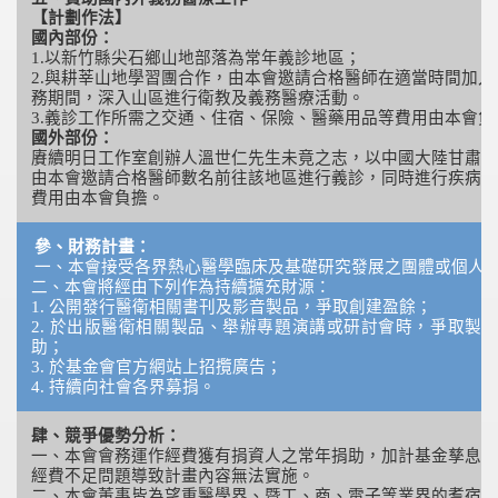
【計劃作法】
國內部份：
1.以新竹縣尖石鄉山地部落為常年義診地區；
2.與耕莘山地學習團合作，由本會邀請合格醫師在適當時間加
務期間，深入山區進行衛教及義務醫療活動。
3.義診工作所需之交通、住宿、保險、醫藥用品等費用由本會負
國外部份：
賡續明日工作室創辦人溫世仁先生未竟之志，以中國大陸甘肅省
由本會邀請合格醫師數名前往該地區進行義診，同時進行疾病調
費用由本會負擔。
參、財務計畫：
一、本會接受各界熱心醫學臨床及基礎研究發展之團體或個人
二、本會將經由下列作為持續擴充財源：
1. 公開發行醫衛相關書刊及影音製品，爭取創建盈餘；
2. 於出版醫衛相關製品、舉辦專題演講或研討會時，爭取製
助；
3. 於基金會官方網站上招攬廣告；
4. 持續向社會各界募捐。
肆、競爭優勢分析：
一、本會會務運作經費獲有捐資人之常年捐助，加計基金孳息後
經費不足問題導致計畫內容無法實施。
二、本會董事皆為望重醫學界、暨工、商、電子等業界的耆宿之